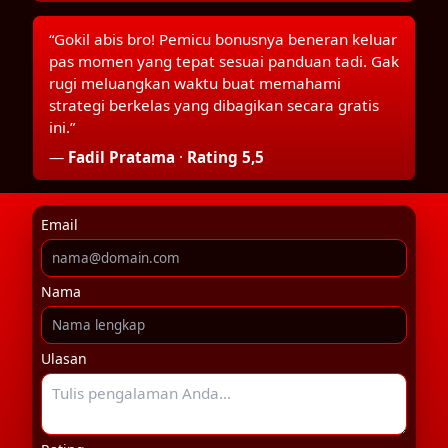
“Gokil abis bro! Pemicu bonusnya beneran keluar
pas momen yang tepat sesuai panduan tadi. Gak
rugi meluangkan waktu buat memahami
strategi berkelas yang dibagikan secara gratis
ini.”
—
Fadil Pratama
·
Rating 5,5
Email
Nama
Ulasan