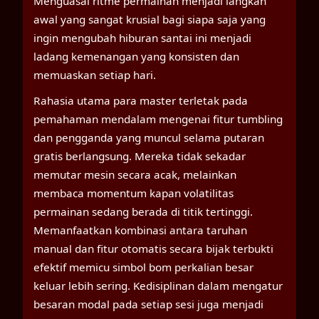
Menguasai ritme permainan menjadi langkah
awal yang sangat krusial bagi siapa saja yang
ingin mengubah hiburan santai ini menjadi
ladang kemenangan yang konsisten dan
memuaskan setiap hari.
Rahasia utama para master terletak pada
pemahaman mendalam mengenai fitur tumbling
dan pengganda yang muncul selama putaran
gratis berlangsung. Mereka tidak sekadar
memutar mesin secara acak, melainkan
membaca momentum kapan volatilitas
permainan sedang berada di titik tertinggi.
Memanfaatkan kombinasi antara taruhan
manual dan fitur otomatis secara bijak terbukti
efektif memicu simbol bom perkalian besar
keluar lebih sering. Kedisiplinan dalam mengatur
besaran modal pada setiap sesi juga menjadi