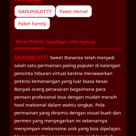
GADUNSLOT77
Paket Hemat
Paket Family
Detail Produk
Spesifikasi
Info Penting
GADUNSLOT77
Sweet Bonanza telah menjadi
salah satu permainan paling populer di kalangan
pencinta hiburan virtual karena menawarkan
potensi kemenangan yang luar biasa besar.
Banyak orang penasaran bagaimana para
pemain profesional bisa dengan mudah meraih
hasil maksimal dalam waktu singkat. Pola
permainan yang dinamis dengan visual buah dan
permen yang menyegarkan ini sebenarnya
menyimpan mekanisme unik yang bisa dipelajari.